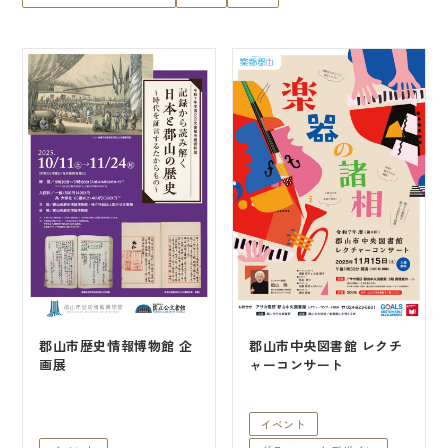
私たちについて
コンセプト
私たちの想い
企業情報
沿革
スタッフ紹介
郡山市歴史情報博物館 企
郡山市中央図書館 レクチ
アクセス
画展
ャーコンサート
イベント