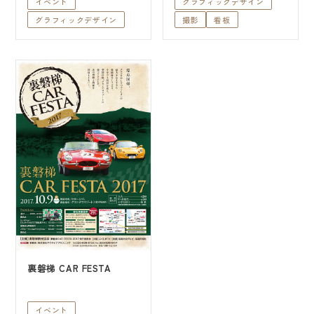
制作実績
イベント
グラフィックデザイン
グラフィックデザイン
撮影
看板
TVCM
その他
イベント
グラフィックデザイン
撮影
看板
営業品目
お問い合わせ
裏磐梯 CAR FESTA
イベント