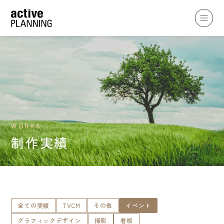
WORKS
制作実績
全ての実績
TVCM
その他
イベント
グラフィックデザイン
撮影
看板