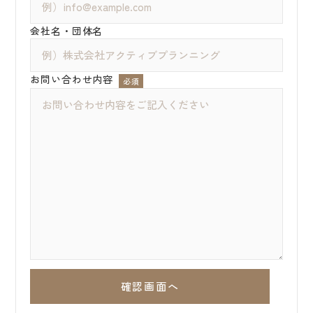
コンセプト
私たちの想い
企業情報
沿革
スタッフ紹介
会社名・団体名
アクセス
お問い合わせ内容
必須
制作実績
TVCM
その他
イベント
グラフィックデザイン
撮影
看板
営業品目
お問い合わせ