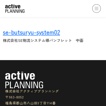
se-butsuryu-system02
株式会社SE物流システム様パンフレット 中面
私たちについて
コンセプト
私たちの想い
企業情報
沿革
スタッフ紹介
アクセス
株式会社アクティブプランニング
〒963-8052
制作実績
福島県郡山市八山田3丁目114番