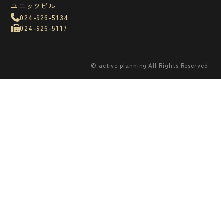
ユニッツビル
TVCM
その他
イベント
グラフィックデザイン
撮影
看板
024-926-5134
024-926-5117
営業品目
© active planning All Rights Reserved.
お問い合わせ