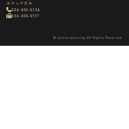
ユニッツビル
TVCM
その他
イベント
グラフィックデザイン
撮影
看板
024-926-5134
024-926-5117
営業品目
© active planning All Rights Reserved.
お問い合わせ