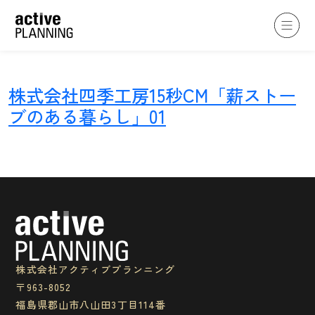
株式会社四季工房15秒CM「薪ストー
ブのある暮らし」01
私たちについて
コンセプト
私たちの想い
企業情報
沿革
スタッフ紹介
アクセス
株式会社アクティブプランニング
〒963-8052
制作実績
福島県郡山市八山田3丁目114番